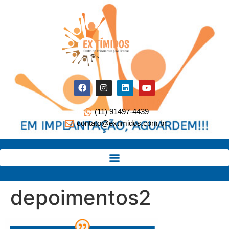
(11) 91497-4439
contato@extimidos.com.br
depoimentos2