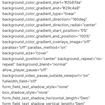
background_color_gradient_start=”#2b87da”
background_color_gradient_end=”#29c4a9″
background_color_gradient_type=”linear”
background_color_gradient_direction=”180deg”
background_color_gradient_direction_radial=”center”
background_color_gradient_start_position=”0%”
background_color_gradient_end_position=”100%”
background_color_gradient_overlays_image=”off”
parallax=”off” parallax_method=”on”
background_size=”cover”
background_position=”center” background_repeat=”no-
repeat” background_blend=”normal”
allow_player_pause=”off”
background_video_pause_outside_viewport=”on”
fullwidth_field=”off”
form_field_text_shadow_style=”none”
box_shadow_style=”none”
form_field_text_shadow_horizontal_length=”0em”
form_field_text_shadow_vertical_length=”0em”