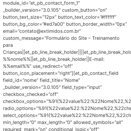
module_id=”et_pb_contact_form_1″
_builder_version=”3.0.105″ custom_button=”on”
button_text_size=”12px” button_text_color=”#ffffff”
button_bg_color=”#ed7a00″ button_border_width=”0px”
email=”contato@extimidos.com.br”
custom_message=”Formulário do Site – Treinamento
para
Crianças||et_pb_line_break_holder||||et_pb_line_break_ho
%%nome%%||et_pb_line_break_holder||E-mail:
%%email%%” use_redirect=”off”
button_icon_placement=”right”][et_pb_contact_field
field_id=”nome” field_title=”Nome”
_builder_version=”3.0.105″ field_type=”input”
checkbox_checked=”off”
checkbox_options=”%91{%22value%22:%22Nome%22,%2
radio_options=”%91{%22value%22:%22Nome%22,%22ch
select_options=”%91{%22value%22:%22Nome%22,%22c
min_length=”0″ max_length=”0″ allowed_symbols=”all”
required_mark=”on” conditional_logic=”off”