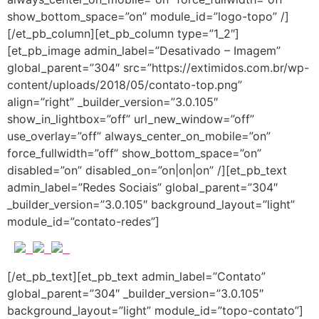
show_bottom_space=”on” module_id=”logo-topo” /]
[/et_pb_column][et_pb_column type=”1_2″]
[et_pb_image admin_label=”Desativado – Imagem”
global_parent=”304″ src=”https://extimidos.com.br/wp-
content/uploads/2018/05/contato-top.png”
align=”right” _builder_version=”3.0.105″
show_in_lightbox=”off” url_new_window=”off”
use_overlay=”off” always_center_on_mobile=”on”
force_fullwidth=”off” show_bottom_space=”on”
disabled=”on” disabled_on=”on|on|on” /][et_pb_text
admin_label=”Redes Sociais” global_parent=”304″
_builder_version=”3.0.105″ background_layout=”light”
module_id=”contato-redes”]
[/et_pb_text][et_pb_text admin_label=”Contato”
global_parent=”304″ _builder_version=”3.0.105″
background_layout=”light” module_id=”topo-contato”]