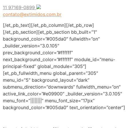
11
97169-0899
contato@extimidos.com.br
[/et_pb_text][/et_pb_column][/et_pb_row]
[/et_pb_section][et_pb_section bb_built=”1″
background_color=”#005da0″ fullwidth=”on”
_builder_version=”3.0.105″
prev_background_color=”#ffffff”
next_background_color=”#ffffff” module_id=”menu-
principal-fixed” global_module=”305″]
[et_pb_fullwidth_menu global_parent=”305″
menu_id=”5″ background_layout=”dark”
submenu_direction=”downwards” fullwidth_menu=”on”
active_link_color=”#e09900″ _builder_version=”3.0.105″
menu_font=”||||||||” menu_font_size=”17px”
background_color=”#005da0″ text_orientation=”center”]