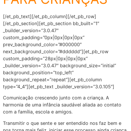
[/et_pb_text][/et_pb_column][/et_pb_row]
[/et_pb_section][et_pb_section bb_built=”1″
_builder_version=”3.0.47″
custom_padding=”0px|0px|0px|0px”
prev_background_color=”#000000″
next_background_color=”#dddddd”][et_pb_row
custom_padding=”28px|0px|0px|0px”
_builder_version=”3.0.47″ background_size=”initial”
background_position=”top_left”
background_repeat=”repeat”][et_pb_column
type=”4_4″][et_pb_text _builder_version=”3.0.105″]
Comunicação crescendo junto com a criança. A
harmonia de uma infância saudável aliada ao contato
com a família, escola e amigos.
Transmitir o que sente e ser entendido nos faz bem e
nos torna mais feliz, iniciar esse processo ainda criança