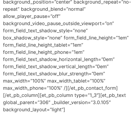
background_position=”center” background_repeat=”no-
repeat” background_blend=”normal”
allow_player_pause=”off”
background_video_pause_outside_viewport=”on”
form_field_text_shadow_style=”none”
box_shadow_style=”none” form_field_line_height=”1em”
form_field_line_height_tablet=”1em”
form_field_line_height_phone=”1em”
form_field_text_shadow_horizontal_length=”0em”
form_field_text_shadow_vertical_length=”0em”
form_field_text_shadow_blur_strength=”0em”
max_width=”100%” max_width_tablet=”100%”
max_width_phone=”100%” /][/et_pb_contact_form]
[/et_pb_column][et_pb_column type=”1_3″][et_pb_text
global_parent=”306″ _builder_version=”3.0.105″
background_layout=”light”]
ATENDIMENTO
Seg. a Sex. das 9h as 18h