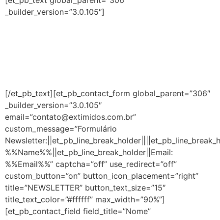
[et_pb_text global_parent=”306″
_builder_version=”3.0.105″]
TREINAMENTOS
Criança
Adolescente
Adulto
[/et_pb_text][et_pb_contact_form global_parent=”306″
_builder_version=”3.0.105″
email=”contato@extimidos.com.br”
custom_message=”Formulário
Newsletter:||et_pb_line_break_holder||||et_pb_line_break_
%%Name%%||et_pb_line_break_holder||Email:
%%Email%%” captcha=”off” use_redirect=”off”
custom_button=”on” button_icon_placement=”right”
title=”NEWSLETTER” button_text_size=”15″
title_text_color=”#ffffff” max_width=”90%”]
[et_pb_contact_field field_title=”Nome”