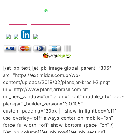
11 97169-0899
contato@extimidos.com.br
[/et_pb_text][et_pb_image global_parent=”306″
src=”https://extimidos.com.br/wp-
content/uploads/2018/02/planejar-brasil-2.png”
url=”http://www.planejarbrasil.com.br”
url_new_window=”on” align=”right” module_id=”logo-
planejar” _builder_version=”3.0.105″
custom_padding=”30px|||” show_in_lightbox=”off”
use_overlay=”off” always_center_on_mobile=”on”
force_fullwidth=”off” show_bottom_space=”on” /]
[/et_pb_column][/et_pb_row][/et_pb_section]