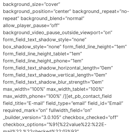
background_size=”cover”
background_position=”center” background_repeat=”no-
repeat” background_blend=”normal”
allow_player_pause=”off”
background_video_pause_outside_viewport=”on”
form_field_text_shadow_style=”none”
box_shadow_style=”none” form_field_line_height=”1em”
form_field_line_height_tablet=”1em”
form_field_line_height_phone=”1em”
form_field_text_shadow_horizontal_length=”0em”
form_field_text_shadow_vertical_length=”0em”
form_field_text_shadow_blur_strength=”0em”
max_width=”100%” max_width_tablet=”100%”
max_width_phone=”100%” /][et_pb_contact_field
field_title=”E-mail” field_type=”email” field_id=”Email”
required_mark=”on” fullwidth_field=”on”
_builder_version=”3.0.105″ checkbox_checked=”off”
checkbox_options=”%91{%22value%22:%22E-
mail%22,%22checked%22:0}%93″