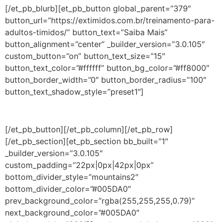
[/et_pb_blurb][et_pb_button global_parent=”379″
button_url=”https://extimidos.com.br/treinamento-para-
adultos-timidos/” button_text=”Saiba Mais”
button_alignment=”center” _builder_version=”3.0.105″
custom_button=”on” button_text_size=”15″
button_text_color=”#ffffff” button_bg_color=”#ff8000″
button_border_width=”0″ button_border_radius=”100″
button_text_shadow_style=”preset1″]
[/et_pb_button][/et_pb_column][/et_pb_row]
[/et_pb_section][et_pb_section bb_built=”1″
_builder_version=”3.0.105″
custom_padding=”22px|0px|42px|0px”
bottom_divider_style=”mountains2″
bottom_divider_color=”#005DA0″
prev_background_color=”rgba(255,255,255,0.79)”
next_background_color=”#005DA0″