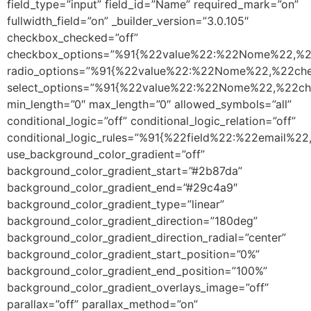
field_type=”input” field_id=”Name” required_mark=”on”
fullwidth_field=”on” _builder_version=”3.0.105″
checkbox_checked=”off”
checkbox_options=”%91{%22value%22:%22Nome%22,%2
radio_options=”%91{%22value%22:%22Nome%22,%22ch
select_options=”%91{%22value%22:%22Nome%22,%22c
min_length=”0″ max_length=”0″ allowed_symbols=”all”
conditional_logic=”off” conditional_logic_relation=”off”
conditional_logic_rules=”%91{%22field%22:%22email%
use_background_color_gradient=”off”
background_color_gradient_start=”#2b87da”
background_color_gradient_end=”#29c4a9″
background_color_gradient_type=”linear”
background_color_gradient_direction=”180deg”
background_color_gradient_direction_radial=”center”
background_color_gradient_start_position=”0%”
background_color_gradient_end_position=”100%”
background_color_gradient_overlays_image=”off”
parallax=”off” parallax_method=”on”