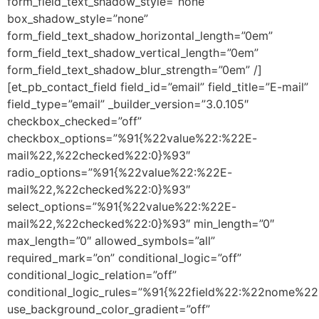
form_field_text_shadow_style=”none”
box_shadow_style=”none”
form_field_text_shadow_horizontal_length=”0em”
form_field_text_shadow_vertical_length=”0em”
form_field_text_shadow_blur_strength=”0em” /]
[et_pb_contact_field field_id=”email” field_title=”E-mail”
field_type=”email” _builder_version=”3.0.105″
checkbox_checked=”off”
checkbox_options=”%91{%22value%22:%22E-
mail%22,%22checked%22:0}%93″
radio_options=”%91{%22value%22:%22E-
mail%22,%22checked%22:0}%93″
select_options=”%91{%22value%22:%22E-
mail%22,%22checked%22:0}%93″ min_length=”0″
max_length=”0″ allowed_symbols=”all”
required_mark=”on” conditional_logic=”off”
conditional_logic_relation=”off”
conditional_logic_rules=”%91{%22field%22:%22nome%
use_background_color_gradient=”off”