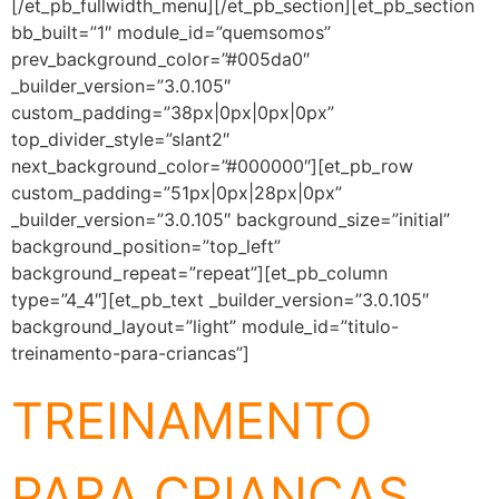
[/et_pb_fullwidth_menu][/et_pb_section][et_pb_section
bb_built=”1″ module_id=”quemsomos”
prev_background_color=”#005da0″
_builder_version=”3.0.105″
custom_padding=”38px|0px|0px|0px”
top_divider_style=”slant2″
next_background_color=”#000000″][et_pb_row
custom_padding=”51px|0px|28px|0px”
_builder_version=”3.0.105″ background_size=”initial”
background_position=”top_left”
background_repeat=”repeat”][et_pb_column
type=”4_4″][et_pb_text _builder_version=”3.0.105″
background_layout=”light” module_id=”titulo-
treinamento-para-criancas”]
TREINAMENTO
PARA CRIANÇAS