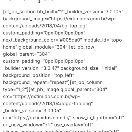
[et_pb_section bb_built=”1″ _builder_version=”3.0.105″
background_image=”https://extimidos.com.br/wp-
content/uploads/2018/04/bg-top.jpg”
custom_padding=”0px|0px|0px|0px”
next_background_color=”#005da0″ module_id=”topo-
home” global_module=”304″][et_pb_row
global_parent=”304″
custom_padding=”0px|0px|0px|0px”
_builder_version=”3.0.47″ background_size=”initial”
background_position=”top_left”
background_repeat=”repeat”][et_pb_column
type=”1_2″][et_pb_image global_parent=”304″
src=”https://extimidos.com.br/wp-
content/uploads/2018/04/logo-top.png”
_builder_version=”3.0.105″
url=”https://extimidos.com.br/” show_in_lightbox=”off”
url_new_window=”off” use_overlay=”off”
always_center_on_mobile=”on” force_fullwidth=”off”