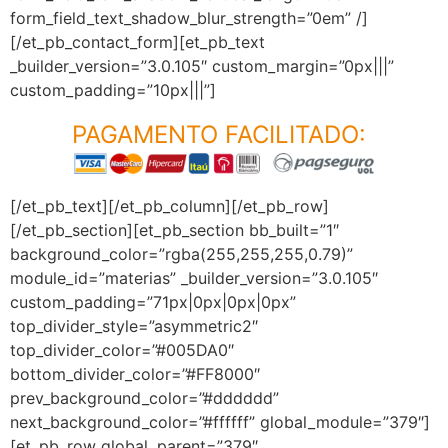
form_field_text_shadow_blur_strength=”0em” /]
[/et_pb_contact_form][et_pb_text
_builder_version=”3.0.105″ custom_margin=”0px|||”
custom_padding=”10px|||”]
PAGAMENTO FACILITADO:
[/et_pb_text][/et_pb_column][/et_pb_row]
[/et_pb_section][et_pb_section bb_built=”1″
background_color=”rgba(255,255,255,0.79)”
module_id=”materias” _builder_version=”3.0.105″
custom_padding=”71px|0px|0px|0px”
top_divider_style=”asymmetric2″
top_divider_color=”#005DA0″
bottom_divider_color=”#FF8000″
prev_background_color=”#dddddd”
next_background_color=”#ffffff” global_module=”379″]
[et_pb_row global_parent=”379″