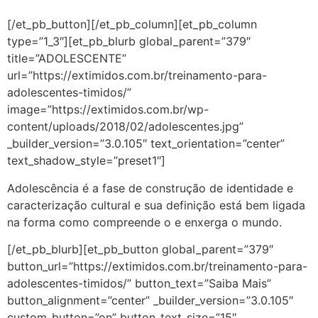
[/et_pb_button][/et_pb_column][et_pb_column
type=”1_3″][et_pb_blurb global_parent=”379″
title=”ADOLESCENTE”
url=”https://extimidos.com.br/treinamento-para-
adolescentes-timidos/”
image=”https://extimidos.com.br/wp-
content/uploads/2018/02/adolescentes.jpg”
_builder_version=”3.0.105″ text_orientation=”center”
text_shadow_style=”preset1″]
Adolescência é a fase de construção de identidade e
caracterização cultural e sua definição está bem ligada
na forma como compreende o e enxerga o mundo.
[/et_pb_blurb][et_pb_button global_parent=”379″
button_url=”https://extimidos.com.br/treinamento-para-
adolescentes-timidos/” button_text=”Saiba Mais”
button_alignment=”center” _builder_version=”3.0.105″
custom_button=”on” button_text_size=”15″