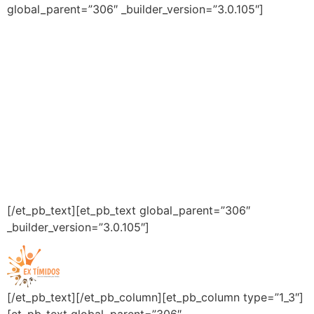
global_parent=”306″ _builder_version=”3.0.105″]
INSTITUCIONAL
Home
Quem Somos
Diferenciais
Dúvidas
Matérias
Depoimentos
Agenda
Contato
[/et_pb_text][et_pb_text global_parent=”306″
_builder_version=”3.0.105″]
Todos os Direitos Reservados
[/et_pb_text][/et_pb_column][et_pb_column type=”1_3″]