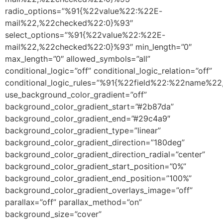
radio_options=”%91{%22value%22:%22E-
mail%22,%22checked%22:0}%93″
select_options=”%91{%22value%22:%22E-
mail%22,%22checked%22:0}%93″ min_length=”0″
max_length=”0″ allowed_symbols=”all”
conditional_logic=”off” conditional_logic_relation=”off”
conditional_logic_rules=”%91{%22field%22:%22name%
use_background_color_gradient=”off”
background_color_gradient_start=”#2b87da”
background_color_gradient_end=”#29c4a9″
background_color_gradient_type=”linear”
background_color_gradient_direction=”180deg”
background_color_gradient_direction_radial=”center”
background_color_gradient_start_position=”0%”
background_color_gradient_end_position=”100%”
background_color_gradient_overlays_image=”off”
parallax=”off” parallax_method=”on”
background_size=”cover”