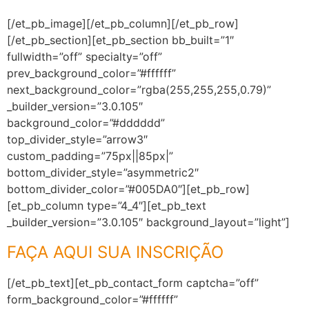
[/et_pb_image][/et_pb_column][/et_pb_row]
[/et_pb_section][et_pb_section bb_built=”1″
fullwidth=”off” specialty=”off”
prev_background_color=”#ffffff”
next_background_color=”rgba(255,255,255,0.79)”
_builder_version=”3.0.105″
background_color=”#dddddd”
top_divider_style=”arrow3″
custom_padding=”75px||85px|”
bottom_divider_style=”asymmetric2″
bottom_divider_color=”#005DA0″][et_pb_row]
[et_pb_column type=”4_4″][et_pb_text
_builder_version=”3.0.105″ background_layout=”light”]
FAÇA AQUI SUA INSCRIÇÃO
[/et_pb_text][et_pb_contact_form captcha=”off”
form_background_color=”#ffffff”