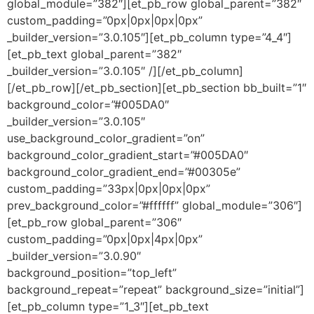
global_module=”382″][et_pb_row global_parent=”382″
custom_padding=”0px|0px|0px|0px”
_builder_version=”3.0.105″][et_pb_column type=”4_4″]
[et_pb_text global_parent=”382″
_builder_version=”3.0.105″ /][/et_pb_column]
[/et_pb_row][/et_pb_section][et_pb_section bb_built=”1″
background_color=”#005DA0″
_builder_version=”3.0.105″
use_background_color_gradient=”on”
background_color_gradient_start=”#005DA0″
background_color_gradient_end=”#00305e”
custom_padding=”33px|0px|0px|0px”
prev_background_color=”#ffffff” global_module=”306″]
[et_pb_row global_parent=”306″
custom_padding=”0px|0px|4px|0px”
_builder_version=”3.0.90″
background_position=”top_left”
background_repeat=”repeat” background_size=”initial”]
[et_pb_column type=”1_3″][et_pb_text