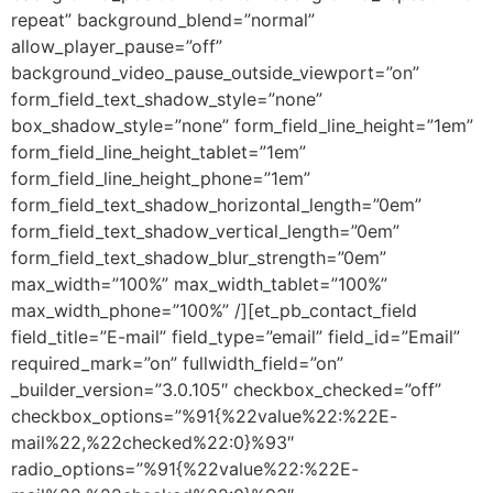
repeat” background_blend=”normal”
allow_player_pause=”off”
background_video_pause_outside_viewport=”on”
form_field_text_shadow_style=”none”
box_shadow_style=”none” form_field_line_height=”1em”
form_field_line_height_tablet=”1em”
form_field_line_height_phone=”1em”
form_field_text_shadow_horizontal_length=”0em”
form_field_text_shadow_vertical_length=”0em”
form_field_text_shadow_blur_strength=”0em”
max_width=”100%” max_width_tablet=”100%”
max_width_phone=”100%” /][et_pb_contact_field
field_title=”E-mail” field_type=”email” field_id=”Email”
required_mark=”on” fullwidth_field=”on”
_builder_version=”3.0.105″ checkbox_checked=”off”
checkbox_options=”%91{%22value%22:%22E-
mail%22,%22checked%22:0}%93″
radio_options=”%91{%22value%22:%22E-