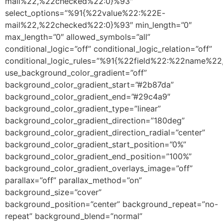
mail%22,%22checked%22:0}%93″
select_options=”%91{%22value%22:%22E-
mail%22,%22checked%22:0}%93″ min_length=”0″
max_length=”0″ allowed_symbols=”all”
conditional_logic=”off” conditional_logic_relation=”off”
conditional_logic_rules=”%91{%22field%22:%22name%
use_background_color_gradient=”off”
background_color_gradient_start=”#2b87da”
background_color_gradient_end=”#29c4a9″
background_color_gradient_type=”linear”
background_color_gradient_direction=”180deg”
background_color_gradient_direction_radial=”center”
background_color_gradient_start_position=”0%”
background_color_gradient_end_position=”100%”
background_color_gradient_overlays_image=”off”
parallax=”off” parallax_method=”on”
background_size=”cover”
background_position=”center” background_repeat=”no-
repeat” background_blend=”normal”