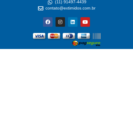
(11) 91497-4439
contato@extimidos.com.br