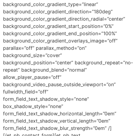
background_color_gradient_type=”linear”
background_color_gradient_direction=”180deg”
background_color_gradient_direction_radial=”center”
background_color_gradient_start_position=”0%”
background_color_gradient_end_position=”100%”
background_color_gradient_overlays_image=”off”
parallax=”off” parallax_method=”on”
background_size=”cover”
background_position=”center” background_repeat=”no-
repeat” background_blend=”normal”
allow_player_pause=”off”
background_video_pause_outside_viewport=”on”
fullwidth_field=”off”
form_field_text_shadow_style=”none”
box_shadow_style=”none”
form_field_text_shadow_horizontal_length=”0em”
form_field_text_shadow_vertical_length=”0em”
form_field_text_shadow_blur_strength=”0em” /]
[/et_pb_contact_form][et_pb_text