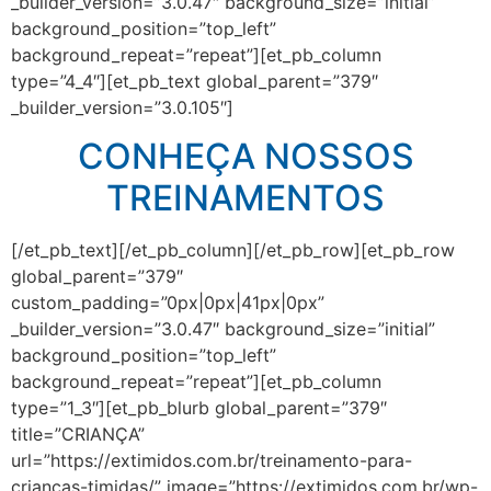
_builder_version=”3.0.47″ background_size=”initial”
background_position=”top_left”
background_repeat=”repeat”][et_pb_column
type=”4_4″][et_pb_text global_parent=”379″
_builder_version=”3.0.105″]
CONHEÇA NOSSOS
TREINAMENTOS
[/et_pb_text][/et_pb_column][/et_pb_row][et_pb_row
global_parent=”379″
custom_padding=”0px|0px|41px|0px”
_builder_version=”3.0.47″ background_size=”initial”
background_position=”top_left”
background_repeat=”repeat”][et_pb_column
type=”1_3″][et_pb_blurb global_parent=”379″
title=”CRIANÇA”
url=”https://extimidos.com.br/treinamento-para-
criancas-timidas/” image=”https://extimidos.com.br/wp-