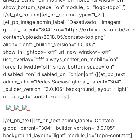
show_bottom_space=”on” module_id=”logo-topo” /]
[/et_pb_column][et_pb_column type=”1_2″]
[et_pb_image admin_label=”Desativado – Imagem”
global_parent=”304″ src=”https://extimidos.com.br/wp-
content/uploads/2018/05/contato-top.png”
align=”right” _builder_version=”3.0.105″
show_in_lightbox=”off” url_new_window=”off”
use_overlay=”off” always_center_on_mobile=”on”
force_fullwidth=”off” show_bottom_space=”on”
disabled=”on” disabled_on=”on|on|on” /][et_pb_text
admin_label=”Redes Sociais” global_parent=”304″
_builder_version=”3.0.105″ background_layout=”light”
module_id=”contato-redes”]
[/et_pb_text][et_pb_text admin_label=”Contato”
global_parent=”304″ _builder_version=”3.0.105″
background_layout=”light” module_id=”topo-contato”]