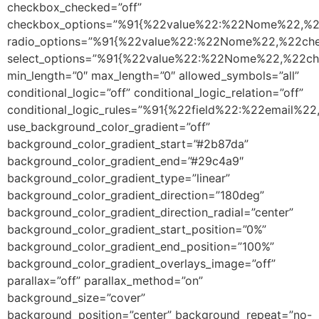
checkbox_checked=”off”
checkbox_options=”%91{%22value%22:%22Nome%22,%2
radio_options=”%91{%22value%22:%22Nome%22,%22ch
select_options=”%91{%22value%22:%22Nome%22,%22c
min_length=”0″ max_length=”0″ allowed_symbols=”all”
conditional_logic=”off” conditional_logic_relation=”off”
conditional_logic_rules=”%91{%22field%22:%22email%
use_background_color_gradient=”off”
background_color_gradient_start=”#2b87da”
background_color_gradient_end=”#29c4a9″
background_color_gradient_type=”linear”
background_color_gradient_direction=”180deg”
background_color_gradient_direction_radial=”center”
background_color_gradient_start_position=”0%”
background_color_gradient_end_position=”100%”
background_color_gradient_overlays_image=”off”
parallax=”off” parallax_method=”on”
background_size=”cover”
background_position=”center” background_repeat=”no-