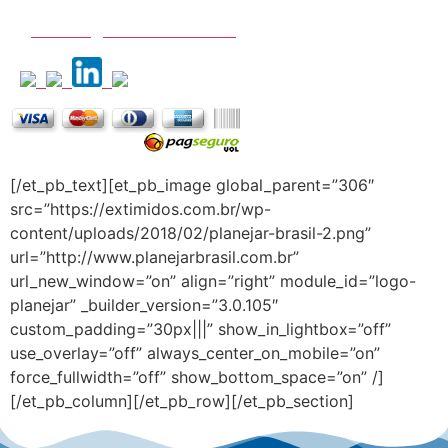
contato@extimidos.com.br
[/et_pb_text][et_pb_image global_parent=”306″
src=”https://extimidos.com.br/wp-
content/uploads/2018/02/planejar-brasil-2.png”
url=”http://www.planejarbrasil.com.br”
url_new_window=”on” align=”right” module_id=”logo-
planejar” _builder_version=”3.0.105″
custom_padding=”30px|||” show_in_lightbox=”off”
use_overlay=”off” always_center_on_mobile=”on”
force_fullwidth=”off” show_bottom_space=”on” /]
[/et_pb_column][/et_pb_row][/et_pb_section]