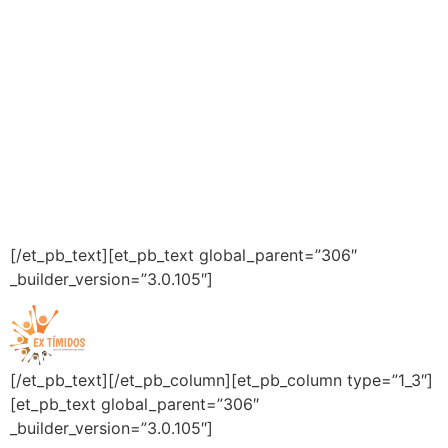
INSTITUCIONAL
Home
Quem Somos
Diferenciais
Dúvidas
Matérias
Depoimentos
Agenda
Contato
[/et_pb_text][et_pb_text global_parent=”306″
_builder_version=”3.0.105″]
Todos os Direitos Reservados
[/et_pb_text][/et_pb_column][et_pb_column type=”1_3″]
[et_pb_text global_parent=”306″
_builder_version=”3.0.105″]