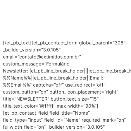
TREINAMENTOS
Criança
Adolescente
Adulto
[/et_pb_text][et_pb_contact_form global_parent=”306″
_builder_version=”3.0.105″
email=”contato@extimidos.com.br”
custom_message=”Formulário
Newsletter:||et_pb_line_break_holder||||et_pb_line_break_
%%Name%%||et_pb_line_break_holder||Email:
%%Email%%” captcha=”off” use_redirect=”off”
custom_button=”on” button_icon_placement=”right”
title=”NEWSLETTER” button_text_size=”15″
title_text_color=”#ffffff” max_width=”90%”]
[et_pb_contact_field field_title=”Nome”
field_type=”input” field_id=”Name” required_mark=”on”
fullwidth_field=”on” _builder_version=”3.0.105″