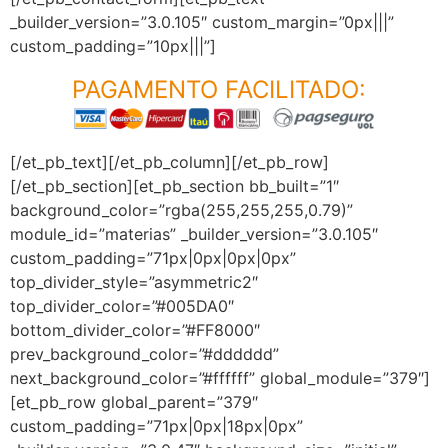
_builder_version=”3.0.105″ custom_margin=”0px|||”
custom_padding=”10px|||”]
PAGAMENTO FACILITADO:
[/et_pb_text][/et_pb_column][/et_pb_row]
[/et_pb_section][et_pb_section bb_built=”1″
background_color=”rgba(255,255,255,0.79)”
module_id=”materias” _builder_version=”3.0.105″
custom_padding=”71px|0px|0px|0px”
top_divider_style=”asymmetric2″
top_divider_color=”#005DA0″
bottom_divider_color=”#FF8000″
prev_background_color=”#dddddd”
next_background_color=”#ffffff” global_module=”379″]
[et_pb_row global_parent=”379″
custom_padding=”71px|0px|18px|0px”