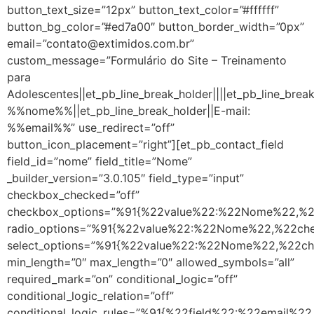
button_text_size=”12px” button_text_color=”#ffffff”
button_bg_color=”#ed7a00″ button_border_width=”0px”
email=”contato@extimidos.com.br”
custom_message=”Formulário do Site – Treinamento
para
Adolescentes||et_pb_line_break_holder||||et_pb_line_brea
%%nome%%||et_pb_line_break_holder||E-mail:
%%email%%” use_redirect=”off”
button_icon_placement=”right”][et_pb_contact_field
field_id=”nome” field_title=”Nome”
_builder_version=”3.0.105″ field_type=”input”
checkbox_checked=”off”
checkbox_options=”%91{%22value%22:%22Nome%22,%2
radio_options=”%91{%22value%22:%22Nome%22,%22ch
select_options=”%91{%22value%22:%22Nome%22,%22c
min_length=”0″ max_length=”0″ allowed_symbols=”all”
required_mark=”on” conditional_logic=”off”
conditional_logic_relation=”off”
conditional_logic_rules=”%91{%22field%22:%22email%