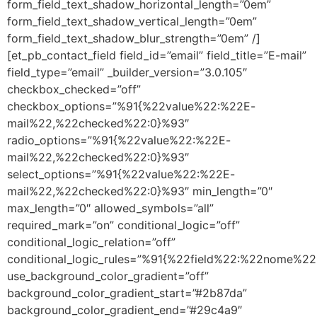
form_field_text_shadow_horizontal_length=”0em”
form_field_text_shadow_vertical_length=”0em”
form_field_text_shadow_blur_strength=”0em” /]
[et_pb_contact_field field_id=”email” field_title=”E-mail”
field_type=”email” _builder_version=”3.0.105″
checkbox_checked=”off”
checkbox_options=”%91{%22value%22:%22E-
mail%22,%22checked%22:0}%93″
radio_options=”%91{%22value%22:%22E-
mail%22,%22checked%22:0}%93″
select_options=”%91{%22value%22:%22E-
mail%22,%22checked%22:0}%93″ min_length=”0″
max_length=”0″ allowed_symbols=”all”
required_mark=”on” conditional_logic=”off”
conditional_logic_relation=”off”
conditional_logic_rules=”%91{%22field%22:%22nome%
use_background_color_gradient=”off”
background_color_gradient_start=”#2b87da”
background_color_gradient_end=”#29c4a9″