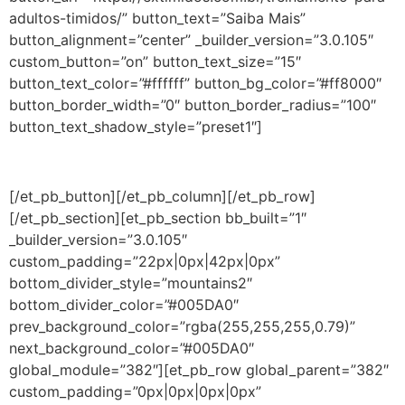
adultos-timidos/” button_text=”Saiba Mais”
button_alignment=”center” _builder_version=”3.0.105″
custom_button=”on” button_text_size=”15″
button_text_color=”#ffffff” button_bg_color=”#ff8000″
button_border_width=”0″ button_border_radius=”100″
button_text_shadow_style=”preset1″]
[/et_pb_button][/et_pb_column][/et_pb_row]
[/et_pb_section][et_pb_section bb_built=”1″
_builder_version=”3.0.105″
custom_padding=”22px|0px|42px|0px”
bottom_divider_style=”mountains2″
bottom_divider_color=”#005DA0″
prev_background_color=”rgba(255,255,255,0.79)”
next_background_color=”#005DA0″
global_module=”382″][et_pb_row global_parent=”382″
custom_padding=”0px|0px|0px|0px”