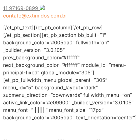
11
97169-0899
contato@extimidos.com.br
[/et_pb_text][/et_pb_column][/et_pb_row]
[/et_pb_section][et_pb_section bb_built=”1″
background_color=”#005da0″ fullwidth=”on”
_builder_version=”3.0.105″
prev_background_color=”#ffffff”
next_background_color=”#ffffff” module_id=”menu-
principal-fixed” global_module=”305″]
[et_pb_fullwidth_menu global_parent=”305″
menu_id=”5″ background_layout=”dark”
submenu_direction=”downwards” fullwidth_menu=”on”
active_link_color=”#e09900″ _builder_version=”3.0.105″
menu_font=”||||||||” menu_font_size=”17px”
background_color=”#005da0″ text_orientation=”center”]