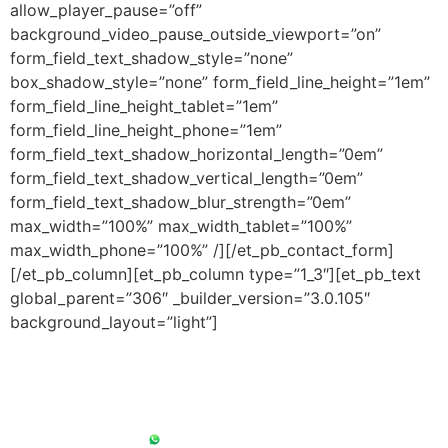
allow_player_pause=”off”
background_video_pause_outside_viewport=”on”
form_field_text_shadow_style=”none”
box_shadow_style=”none” form_field_line_height=”1em”
form_field_line_height_tablet=”1em”
form_field_line_height_phone=”1em”
form_field_text_shadow_horizontal_length=”0em”
form_field_text_shadow_vertical_length=”0em”
form_field_text_shadow_blur_strength=”0em”
max_width=”100%” max_width_tablet=”100%”
max_width_phone=”100%” /][/et_pb_contact_form]
[/et_pb_column][et_pb_column type=”1_3″][et_pb_text
global_parent=”306″ _builder_version=”3.0.105″
background_layout=”light”]
ATENDIMENTO
Seg. a Sex. das 9h as 18h
11 97169-0899