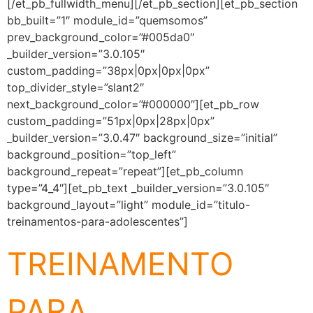
[/et_pb_fullwidth_menu][/et_pb_section][et_pb_section
bb_built=”1″ module_id=”quemsomos”
prev_background_color=”#005da0″
_builder_version=”3.0.105″
custom_padding=”38px|0px|0px|0px”
top_divider_style=”slant2″
next_background_color=”#000000″][et_pb_row
custom_padding=”51px|0px|28px|0px”
_builder_version=”3.0.47″ background_size=”initial”
background_position=”top_left”
background_repeat=”repeat”][et_pb_column
type=”4_4″][et_pb_text _builder_version=”3.0.105″
background_layout=”light” module_id=”titulo-
treinamentos-para-adolescentes”]
TREINAMENTO
PARA