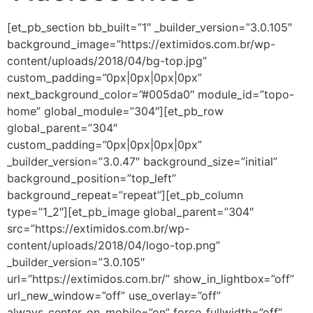
[et_pb_section bb_built=”1″ _builder_version=”3.0.105″
background_image=”https://extimidos.com.br/wp-
content/uploads/2018/04/bg-top.jpg”
custom_padding=”0px|0px|0px|0px”
next_background_color=”#005da0″ module_id=”topo-
home” global_module=”304″][et_pb_row
global_parent=”304″
custom_padding=”0px|0px|0px|0px”
_builder_version=”3.0.47″ background_size=”initial”
background_position=”top_left”
background_repeat=”repeat”][et_pb_column
type=”1_2″][et_pb_image global_parent=”304″
src=”https://extimidos.com.br/wp-
content/uploads/2018/04/logo-top.png”
_builder_version=”3.0.105″
url=”https://extimidos.com.br/” show_in_lightbox=”off”
url_new_window=”off” use_overlay=”off”
always_center_on_mobile=”on” force_fullwidth=”off”