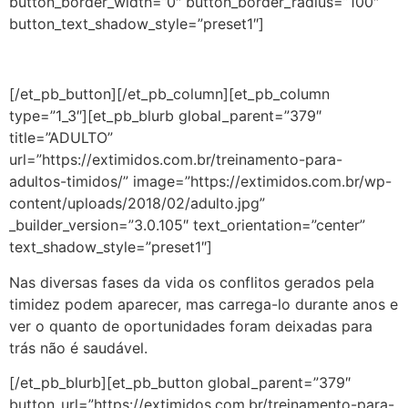
button_border_width=”0″ button_border_radius=”100″
button_text_shadow_style=”preset1″]
[/et_pb_button][/et_pb_column][et_pb_column
type=”1_3″][et_pb_blurb global_parent=”379″
title=”ADULTO”
url=”https://extimidos.com.br/treinamento-para-
adultos-timidos/” image=”https://extimidos.com.br/wp-
content/uploads/2018/02/adulto.jpg”
_builder_version=”3.0.105″ text_orientation=”center”
text_shadow_style=”preset1″]
Nas diversas fases da vida os conflitos gerados pela
timidez podem aparecer, mas carrega-lo durante anos e
ver o quanto de oportunidades foram deixadas para
trás não é saudável.
[/et_pb_blurb][et_pb_button global_parent=”379″
button_url=”https://extimidos.com.br/treinamento-para-