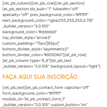
[/et_pb_column][/et_pb_row][/et_pb_section]
[et_pb_section bb_built=”1″ fullwidth=”off”
specialty=”off” prev_background_color=”#ffffff”
next_background_color=”rgba(255,255,255,0.79)”
_builder_version=”3.0.105″
background_color=”#dddddd”
top_divider_style=”arrow3″
custom_padding=”75px||85px|”
bottom_divider_style=”asymmetric2″
bottom_divider_color=”#005DA0″][et_pb_row]
[et_pb_column type=”4_4″][et_pb_text
_builder_version=”3.0.105″ background_layout=”light”]
FAÇA AQUI SUA INSCRIÇÃO
[/et_pb_text][et_pb_contact_form captcha=”off”
form_background_color=”#ffffff”
module_id=”et_pb_contact_form_1″
_builder_version=”3.0.105″ custom_button=”on”