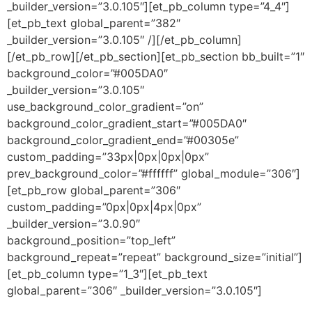
_builder_version=”3.0.105″][et_pb_column type=”4_4″]
[et_pb_text global_parent=”382″
_builder_version=”3.0.105″ /][/et_pb_column]
[/et_pb_row][/et_pb_section][et_pb_section bb_built=”1″
background_color=”#005DA0″
_builder_version=”3.0.105″
use_background_color_gradient=”on”
background_color_gradient_start=”#005DA0″
background_color_gradient_end=”#00305e”
custom_padding=”33px|0px|0px|0px”
prev_background_color=”#ffffff” global_module=”306″]
[et_pb_row global_parent=”306″
custom_padding=”0px|0px|4px|0px”
_builder_version=”3.0.90″
background_position=”top_left”
background_repeat=”repeat” background_size=”initial”]
[et_pb_column type=”1_3″][et_pb_text
global_parent=”306″ _builder_version=”3.0.105″]