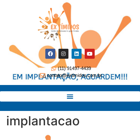
(11) 91497-4439
contato@extimidos.com.br
implantacao