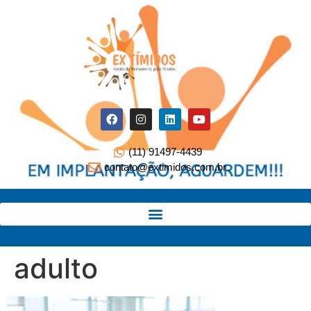
(11) 91497-4439
contato@extimidos.com.br
adulto