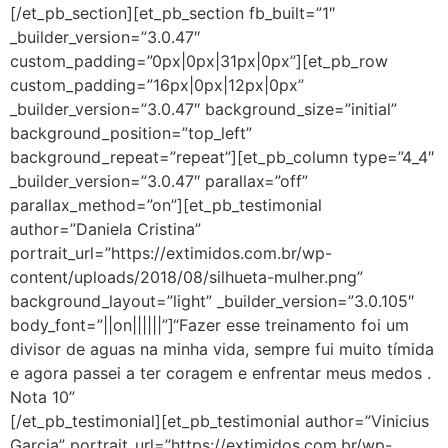
[/et_pb_section][et_pb_section fb_built=”1″
_builder_version=”3.0.47″
custom_padding=”0px|0px|31px|0px”][et_pb_row
custom_padding=”16px|0px|12px|0px”
_builder_version=”3.0.47″ background_size=”initial”
background_position=”top_left”
background_repeat=”repeat”][et_pb_column type=”4_4″
_builder_version=”3.0.47″ parallax=”off”
parallax_method=”on”][et_pb_testimonial
author=”Daniela Cristina”
portrait_url=”https://extimidos.com.br/wp-
content/uploads/2018/08/silhueta-mulher.png”
background_layout=”light” _builder_version=”3.0.105″
body_font=”||on||||||”]“Fazer esse treinamento foi um
divisor de aguas na minha vida, sempre fui muito tímida
e agora passei a ter coragem e enfrentar meus medos .
Nota 10”
[/et_pb_testimonial][et_pb_testimonial author=”Vinicius
Garcia” portrait_url=”https://extimidos.com.br/wp-