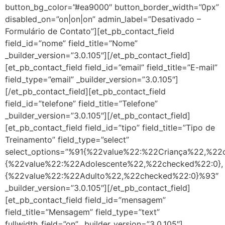
button_bg_color=”#ea9000″ button_border_width=”0px”
disabled_on=”on|on|on” admin_label=”Desativado –
Formulário de Contato”][et_pb_contact_field
field_id=”nome” field_title=”Nome”
_builder_version=”3.0.105″][/et_pb_contact_field]
[et_pb_contact_field field_id=”email” field_title=”E-mail”
field_type=”email” _builder_version=”3.0.105″]
[/et_pb_contact_field][et_pb_contact_field
field_id=”telefone” field_title=”Telefone”
_builder_version=”3.0.105″][/et_pb_contact_field]
[et_pb_contact_field field_id=”tipo” field_title=”Tipo de
Treinamento” field_type=”select”
select_options=”%91{%22value%22:%22Criança%22,%22
{%22value%22:%22Adolescente%22,%22checked%22:0},
{%22value%22:%22Adulto%22,%22checked%22:0}%93″
_builder_version=”3.0.105″][/et_pb_contact_field]
[et_pb_contact_field field_id=”mensagem”
field_title=”Mensagem” field_type=”text”
fullwidth_field=”on” _builder_version=”3.0.105″]