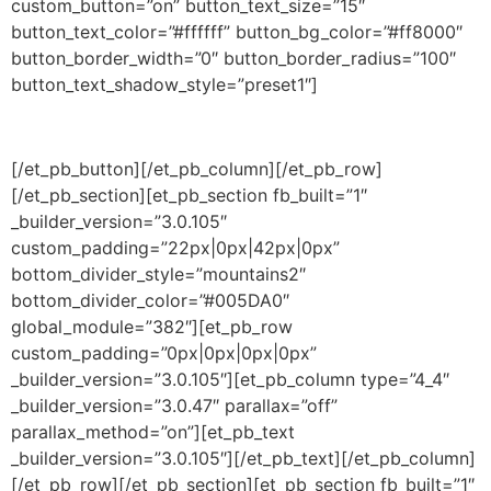
custom_button=”on” button_text_size=”15″
button_text_color=”#ffffff” button_bg_color=”#ff8000″
button_border_width=”0″ button_border_radius=”100″
button_text_shadow_style=”preset1″]
[/et_pb_button][/et_pb_column][/et_pb_row]
[/et_pb_section][et_pb_section fb_built=”1″
_builder_version=”3.0.105″
custom_padding=”22px|0px|42px|0px”
bottom_divider_style=”mountains2″
bottom_divider_color=”#005DA0″
global_module=”382″][et_pb_row
custom_padding=”0px|0px|0px|0px”
_builder_version=”3.0.105″][et_pb_column type=”4_4″
_builder_version=”3.0.47″ parallax=”off”
parallax_method=”on”][et_pb_text
_builder_version=”3.0.105″][/et_pb_text][/et_pb_column]
[/et_pb_row][/et_pb_section][et_pb_section fb_built=”1″