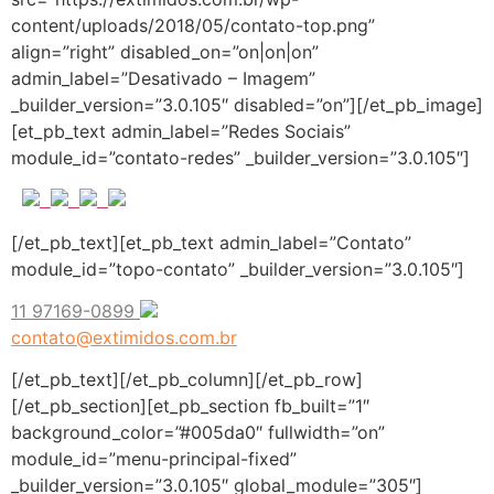
content/uploads/2018/05/contato-top.png”
align=”right” disabled_on=”on|on|on”
admin_label=”Desativado – Imagem”
_builder_version=”3.0.105″ disabled=”on”][/et_pb_image]
[et_pb_text admin_label=”Redes Sociais”
module_id=”contato-redes” _builder_version=”3.0.105″]
[/et_pb_text][et_pb_text admin_label=”Contato”
module_id=”topo-contato” _builder_version=”3.0.105″]
11
97169-0899
contato@extimidos.com.br
[/et_pb_text][/et_pb_column][/et_pb_row]
[/et_pb_section][et_pb_section fb_built=”1″
background_color=”#005da0″ fullwidth=”on”
module_id=”menu-principal-fixed”
_builder_version=”3.0.105″ global_module=”305″]