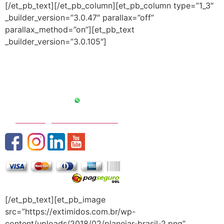
[/et_pb_text][/et_pb_column][et_pb_column type=”1_3″
_builder_version=”3.0.47″ parallax=”off”
parallax_method=”on”][et_pb_text
_builder_version=”3.0.105″]
ATENDIMENTO
Seg. a Sex. das 9h as 18h
11 97169-0899
contato@extimidos.com.br
[/et_pb_text][et_pb_image
src=”https://extimidos.com.br/wp-
content/uploads/2018/02/planejar-brasil-2.png”