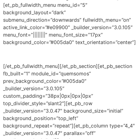
[et_pb_fullwidth_menu menu_id=”5″
background_layout=”dark”
submenu_direction=”downwards” fullwidth_menu=”on”
active_link_color=”#e09900″ _builder_version=”3.0.105″
menu_font=”||||||||” menu_font_size=”17px”
background_color=”#005da0″ text_orientation=”center”]
[/et_pb_fullwidth_menu][/et_pb_section][et_pb_section
fb_built=”1″ module_id=”quemsomos”
prev_background_color=”#005da0″
_builder_version=”3.0.105″
custom_padding=”38px|0px|0px|0px”
top_divider_style=”slant2″][et_pb_row
_builder_version=”3.0.47″ background_size=”initial”
background_position=”top_left”
background_repeat=”repeat”][et_pb_column type=”4_4″
_builder_version=”3.0.47″ parallax=”off”