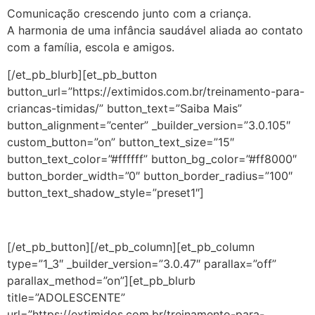
Comunicação crescendo junto com a criança.
A harmonia de uma infância saudável aliada ao contato
com a família, escola e amigos.
[/et_pb_blurb][et_pb_button
button_url=”https://extimidos.com.br/treinamento-para-
criancas-timidas/” button_text=”Saiba Mais”
button_alignment=”center” _builder_version=”3.0.105″
custom_button=”on” button_text_size=”15″
button_text_color=”#ffffff” button_bg_color=”#ff8000″
button_border_width=”0″ button_border_radius=”100″
button_text_shadow_style=”preset1″]
[/et_pb_button][/et_pb_column][et_pb_column
type=”1_3″ _builder_version=”3.0.47″ parallax=”off”
parallax_method=”on”][et_pb_blurb
title=”ADOLESCENTE”
url=”https://extimidos.com.br/treinamento-para-