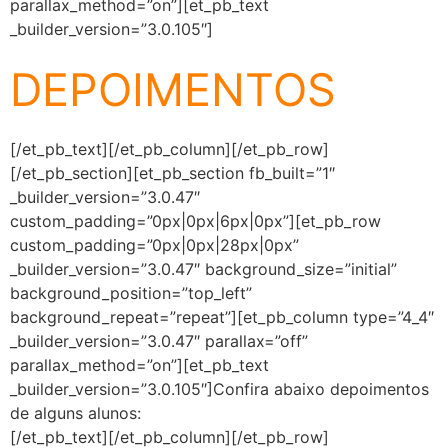
parallax_method=”on”][et_pb_text
_builder_version=”3.0.105″]
DEPOIMENTOS
[/et_pb_text][/et_pb_column][/et_pb_row]
[/et_pb_section][et_pb_section fb_built=”1″
_builder_version=”3.0.47″
custom_padding=”0px|0px|6px|0px”][et_pb_row
custom_padding=”0px|0px|28px|0px”
_builder_version=”3.0.47″ background_size=”initial”
background_position=”top_left”
background_repeat=”repeat”][et_pb_column type=”4_4″
_builder_version=”3.0.47″ parallax=”off”
parallax_method=”on”][et_pb_text
_builder_version=”3.0.105″]Confira abaixo depoimentos
de alguns alunos:
[/et_pb_text][/et_pb_column][/et_pb_row]