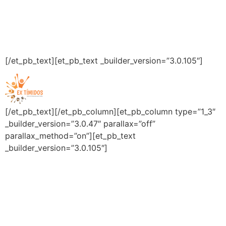
Matérias
Depoimentos
Agenda
Contato
[/et_pb_text][et_pb_text _builder_version=”3.0.105″]
Todos os Direitos Reservados
[/et_pb_text][/et_pb_column][et_pb_column type=”1_3″
_builder_version=”3.0.47″ parallax=”off”
parallax_method=”on”][et_pb_text
_builder_version=”3.0.105″]
TREINAMENTOS
Criança
Adolescente
Adulto