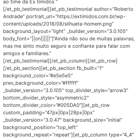
ao time da Ex tímidos “
[/et_pb_testimonial][et_pb_testimonial author=”Roberto
Andrade” portrait_url=”https://extimidos.com.br/wp-
content/uploads/2018/08/silhueta-homem.png”
background_layout=”light” _builder_version=”3.0.105″
body_font=”||on||||||”]“Ainda não sou de muitas palavras,
mas me sinto muito seguro e confiante para falar com
amigos e familiares.”
[/et_pb_testimonial][/et_pb_column][/et_pb_row]
[/et_pb_section][et_pb_section fb_built=”1″
background_color=”#e5e5e5″
prev_background_color=”#ffffff”
_builder_version=”3.0.105″ top_divider_style=”arrow3″
bottom_divider_style=”asymmetric2″
bottom_divider_color=”#005DA0″][et_pb_row
custom_padding=”47px|0px|28px|0px”
_builder_version=”3.0.47″ background_size=”initial”
background_position=”top_left”
background_repeat=”repeat”][et_pb_column type=”4_4″