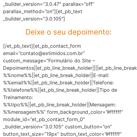
_builder_version=”3.0.47″ parallax=”off”
parallax_method=”on”][et_pb_text
_builder_version=”3.0.105″]
Deixe o seu depoimento:
[/et_pb_text][et_pb_contact_form
email=”contato@extimidos.com.br”
custom_message=”Formulário do Site –
Depoimentos||et_pb_line_break_holder||||et_pb_line_brea
%%nome%%||et_pb_line_break_holder||E-mail:
%%email%%||et_pb_line_break_holder||Telefone:
%%telefone%%||et_pb_line_break_holder||Tipo de
Treinamento:
%%tipo%%||et_pb_line_break_holder||Mensagem:
%%mensagem%%” form_background_color=”#ffffff”
module_id=”et_pb_contact_form_0″
_builder_version=”3.0.105″ custom_button=”on”
button_text_size=”19px” button_text_color=”#ffffff”