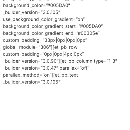
background_color=”#005DA0″
_builder_version=”3.0.105″
use_background_color_gradient=”on”
background_color_gradient_start=”#005DA0″
background_color_gradient_end=”#00305e”
custom_padding=”33px|0px|0px|0px”
global_module=”306″][et_pb_row
custom_padding=”0px|0px|4px|0px”
_builder_version=”3.0.90″][et_pb_column type=”1_3″
_builder_version=”3.0.47″ parallax=”off”
parallax_method=”on”][et_pb_text
_builder_version=”3.0.105″]
INSTITUCIONAL
Home
Quem Somos
Diferenciais
Dúvidas