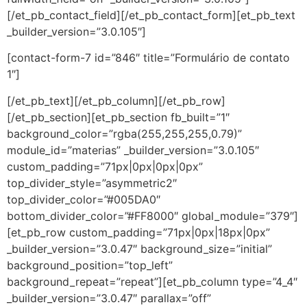
[/et_pb_contact_field][/et_pb_contact_form][et_pb_text
_builder_version=”3.0.105″]
[contact-form-7 id=”846″ title=”Formulário de contato
1″]
[/et_pb_text][/et_pb_column][/et_pb_row]
[/et_pb_section][et_pb_section fb_built=”1″
background_color=”rgba(255,255,255,0.79)”
module_id=”materias” _builder_version=”3.0.105″
custom_padding=”71px|0px|0px|0px”
top_divider_style=”asymmetric2″
top_divider_color=”#005DA0″
bottom_divider_color=”#FF8000″ global_module=”379″]
[et_pb_row custom_padding=”71px|0px|18px|0px”
_builder_version=”3.0.47″ background_size=”initial”
background_position=”top_left”
background_repeat=”repeat”][et_pb_column type=”4_4″
_builder_version=”3.0.47″ parallax=”off”