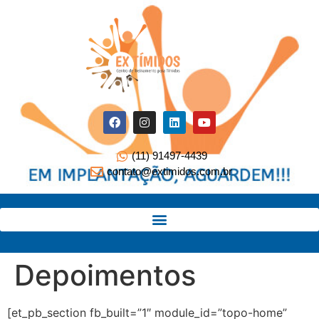
(11) 91497-4439
contato@extimidos.com.br
Depoimentos
[et_pb_section fb_built=”1″ module_id=”topo-home”